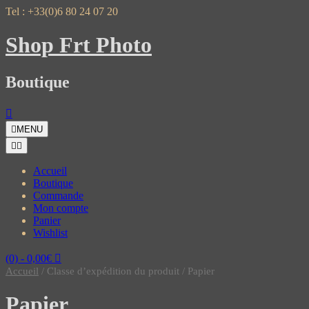
Skip
Tel : +33(0)6 80 24 07 20
to
content
Shop Frt Photo
Boutique
MENU
Accueil
Boutique
Commande
Mon compte
Panier
Wishlist
(0)
- 0,00€
Accueil
/ Classe d’expédition du produit / Papier
Papier