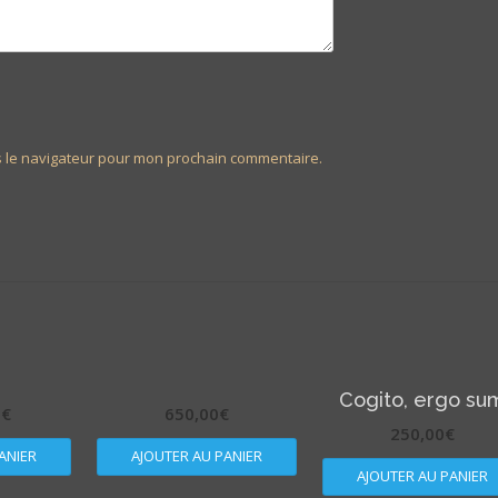
s le navigateur pour mon prochain commentaire.
Cogito, ergo su
0
€
650,00
€
250,00
€
ANIER
AJOUTER AU PANIER
AJOUTER AU PANIER