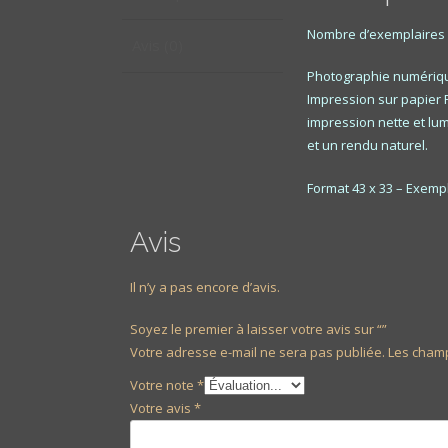
Nombre d’exemplaires :
Avis (0)
Photographie numériq
Impression sur papier 
impression nette et lum
et un rendu naturel.
Format 43 x 33 – Exempl
Avis
Il n’y a pas encore d’avis.
Soyez le premier à laisser votre avis sur “”
Votre adresse e-mail ne sera pas publiée.
Les champ
Votre note
*
Votre avis
*