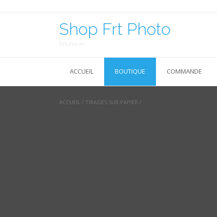
Skip
to
content
Shop Frt Photo
Boutique
ACCUEIL
BOUTIQUE
COMMANDE
ACCUEIL
/
TIRAGES SUR PAPIER
/