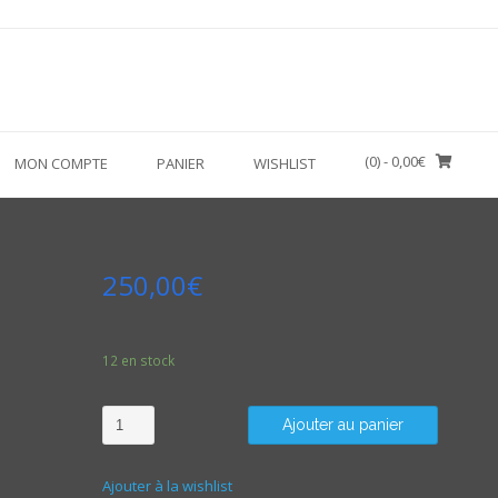
(0)
- 0,00€
MON COMPTE
PANIER
WISHLIST
250,00
€
12 en stock
Quantité
Ajouter au panier
Ajouter à la wishlist