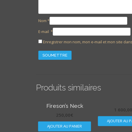
Nom
*
E-mail
*
Enregistrer mon nom, mon e-mail et mon site dan
Produits similaires
Fireson’s Neck
1 600,0
250,00
€
AJOUTER AU P
AJOUTER AU PANIER