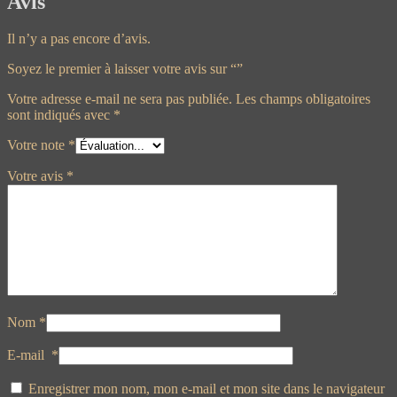
Avis
Il n’y a pas encore d’avis.
Soyez le premier à laisser votre avis sur “”
Votre adresse e-mail ne sera pas publiée.
Les champs obligatoires
sont indiqués avec
*
Votre note
*
Votre avis
*
Nom
*
E-mail
*
Enregistrer mon nom, mon e-mail et mon site dans le navigateur