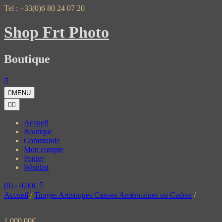
Skip
Tel : +33(0)6 80 24 07 20
to
content
Shop Frt Photo
Boutique
MENU
Accueil
Boutique
Commande
Mon compte
Panier
Wishlist
(0)
- 0,00€
Accueil
/
Tirages Artistiques Caisses Américaines ou Cadres
/
1 000,00
€