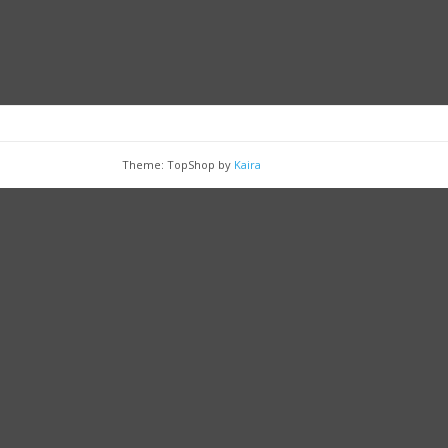
Theme: TopShop by
Kaira