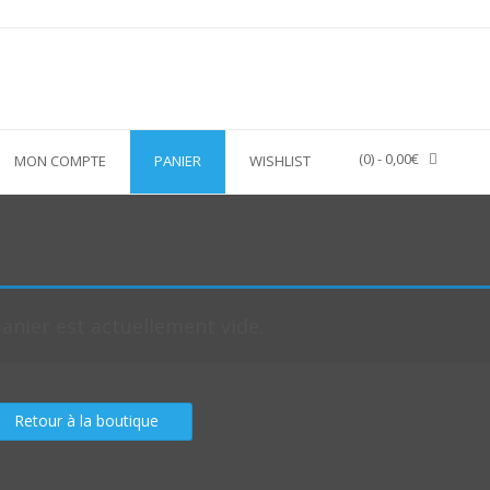
(0)
- 0,00€
MON COMPTE
PANIER
WISHLIST
anier est actuellement vide.
Retour à la boutique