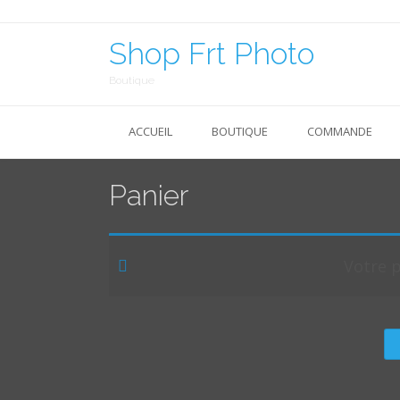
Skip
to
content
Shop Frt Photo
Boutique
ACCUEIL
BOUTIQUE
COMMANDE
Panier
Votre p