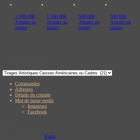
1 500,00
€
1 500,00
€
500,00
€
500,00
€
Ajouter au
Ajouter au
Ajouter au
Ajouter au
panier
panier
panier
panier
Catégories de produits
Commandes
Adresses
Détails du compte
Mot de passe perdu
Instagram
Facebook
Panier
Theme: TopShop by
Kaira