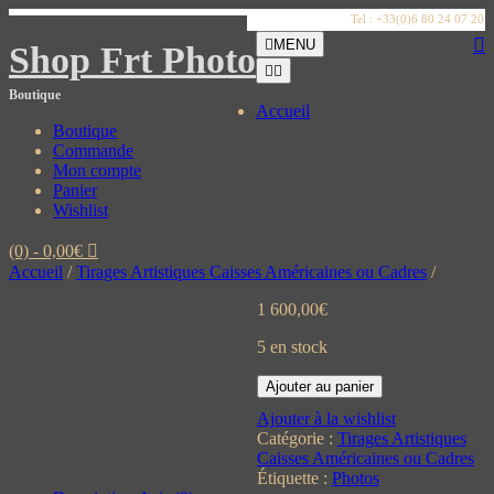
Skip
Tel : +33(0)6 80 24 07 20
to
MENU
Shop Frt Photo
content
Boutique
Accueil
Boutique
Commande
Mon compte
Panier
Wishlist
(0)
- 0,00€
Accueil
/
Tirages Artistiques Caisses Américaines ou Cadres
/
1 600,00
€
5 en stock
Ajouter au panier
Ajouter à la wishlist
Catégorie :
Tirages Artistiques
Caisses Américaines ou Cadres
Étiquette :
Photos