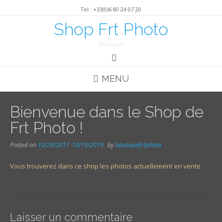
Skip
Tel : +33(0)6 80 24 07 20
to
content
Shop Frt Photo
Boutique
MENU
Bienvenue dans le Shop de
Frt Photo !
Posted on
10/29/2017
10/15/2019
by
boutiquefrtphoto
Vous trouverez dans ce shop les photos actuellement en vente
Laisser un commentaire