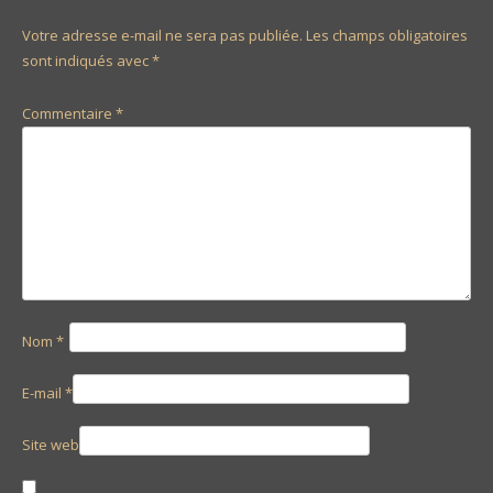
Votre adresse e-mail ne sera pas publiée.
Les champs obligatoires
sont indiqués avec
*
Commentaire
*
Nom
*
E-mail
*
Site web