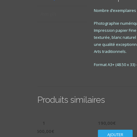
Nombre d’exemplaires :
Avis (0)
Photographie numériq
Impression papier Fine 
texturée, blanc nature
une qualité exceptionne
Arts traditionnels.
Format A3+ (48.50 x 33)
Produits similaires
1
190,00
€
600,00
€
AJOUTER