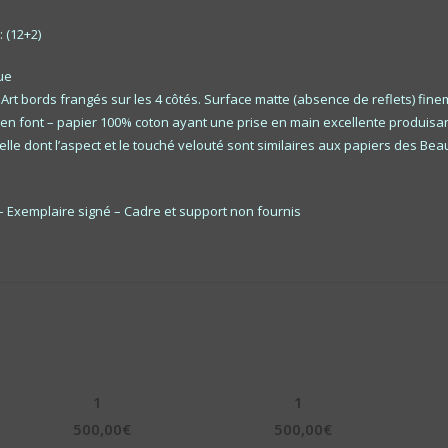
 (12+2)
ue
Art bords frangés sur les 4 côtés. Surface matte (absence de reflets) fin
l en font – papier 100% coton ayant une prise en main excellente produisa
lle dont l’aspect et le touché velouté sont similaires aux papiers des Bea
 – Exemplaire signé – Cadre et support non fournis
1
1
500,00
€
500,00
€