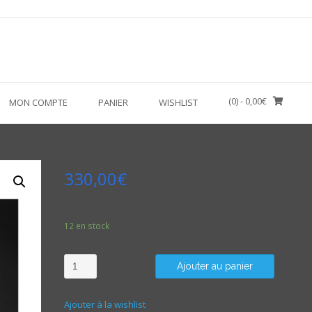
(0)
- 0,00€
MON COMPTE
PANIER
WISHLIST
330,00
€
12 en stock
Quantité
Ajouter au panier
Ajouter à la wishlist